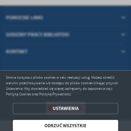
POMOCNE LINKI
GODZINY PRACY BIBLIOTEKI
KONTAKT
Strona korzysta z plików cookies w celu realizacji usług. Możesz określić
warunki przechowywania lub dostępu do plików cookies klikając przycisk
Ustawienia. Aby dowiedzieć się więcej zachęcamy do zapoznania się z
Odwiedzin: 105771
Polityką Cookies oraz Polityką Prywatności.
ZAPISZ WYBRANE
USTAWIENIA
ODRZUĆ WSZYSTKIE
ODRZUĆ WSZYSTKIE
ZEZWÓL NA WSZYSTKIE