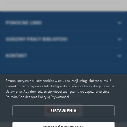
POMOCNE LINKI
GODZINY PRACY BIBLIOTEKI
KONTAKT
Strona korzysta z plików cookies w celu realizacji usług. Możesz określić
warunki przechowywania lub dostępu do plików cookies klikając przycisk
Ustawienia. Aby dowiedzieć się więcej zachęcamy do zapoznania się z
Odwiedzin: 105761
Polityką Cookies oraz Polityką Prywatności.
ZAPISZ WYBRANE
USTAWIENIA
ODRZUĆ WSZYSTKIE