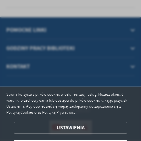
POMOCNE LINKI
GODZINY PRACY BIBLIOTEKI
KONTAKT
Strona korzysta z plików cookies w celu realizacji usług. Możesz określić
warunki przechowywania lub dostępu do plików cookies klikając przycisk
Ustawienia. Aby dowiedzieć się więcej zachęcamy do zapoznania się z
Odwiedzin: 105767
Polityką Cookies oraz Polityką Prywatności.
ZAPISZ WYBRANE
USTAWIENIA
ODRZUĆ WSZYSTKIE